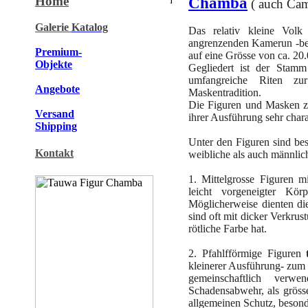
Home
Chamba
( auch Ca
Galerie
Katalog
Das relativ kleine Volk
angrenzenden Kamerun -be
Premium-
auf eine Grösse von ca. 20.
Objekte
Gegliedert ist der Stam
umfangreiche Riten zur
Angebote
Maskentradition.
Die Figuren und Masken ze
Versand
ihrer Ausführung sehr char
Shipping
Unter den Figuren sind b
Kontakt
weibliche als auch männlic
1. Mittelgrosse Figuren 
leicht vorgeneigter Kör
Möglicherweise dienten die
sind oft mit dicker Verkru
rötliche Farbe hat.
2. Pfahlfförmige Figuren
kleinerer Ausführung- zum 
gemeinschaftlich ver
Schadensabwehr, als gröss
allgemeinen Schutz, beson