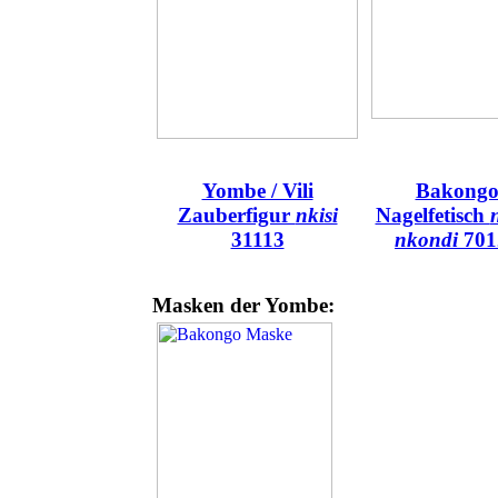
Yombe / Vili
Bakong
Zauberfigur
nkisi
Nagelfetisch
n
31113
nkondi
701
Masken der Yombe: