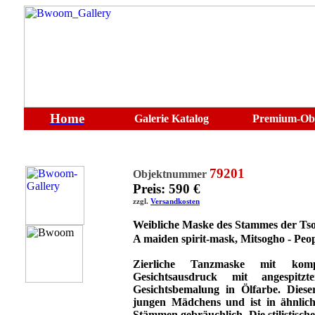
Home
Galerie
Katalog
Premium-Ob
79201
Objektnummer
Preis: 590 €
zzgl.
Versandkosten
Weibliche Maske
des Stammes der Ts
A maiden spirit-mask, Mi
tsogho - Peo
Zierliche Tanzmaske mit kom
Gesichtsausdruck mit angespit
Gesichtsbemalung in Ölfarbe. Diese
jungen Mädchens und ist in ähnlic
Stämmen gebräuchlich. Die stilistisch