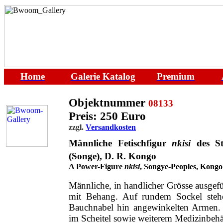
Home
Galerie
Katalog
Premium
Objektnummer
08133
Preis: 250 Euro
zzgl.
Versandkosten
Männliche Fetischfigur
nkisi
des St
(Songe), D. R. Kongo
A Power-Figure
nkisi
,
Songye-Peoples, Kongo
Männliche, in handlicher Grösse ausgefü
mit Behang.
Auf rundem Sockel steh
Bauchnabel hin angewinkelten Armen. 
im Scheitel sowie weiterem Medizinbehäl