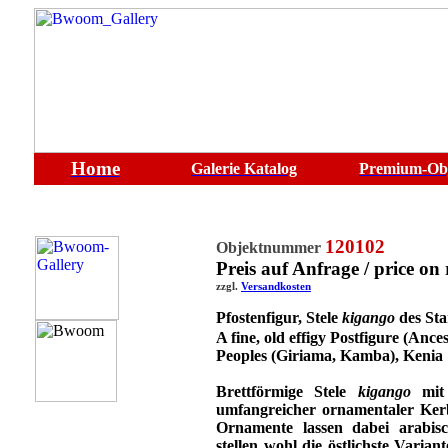
Home
Galerie
Katalog
Premium-Ob
120102
Objektnummer
Preis auf Anfrage / price on 
zzgl.
Versandkosten
Pfostenfigur, Stele
kigango
des St
A fine, old effigy
Postfigure (Ances
Peoples (Giriama, Kamba), Kenia
Brettförmige Stele
kigango
mit 
umfangreicher ornamentaler Kerb
Ornamente lassen dabei arabisc
stellen wohl die östlichste Varian