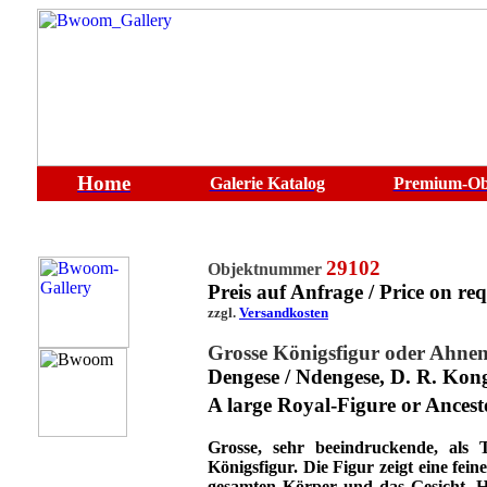
Home
Galerie
Katalog
Premium-Ob
29102
Objektnummer
Preis auf Anfrage / Price on req
zzgl.
Versandkosten
Grosse Königsfigur oder Ahne
Dengese / Ndengese, D. R. Kon
A large Royal-Figure or Ancest
Grosse, sehr beeindruckende, als 
Königsfigur
. Die Figur zeigt eine fe
gesamten Körper und das Gesicht, Ha